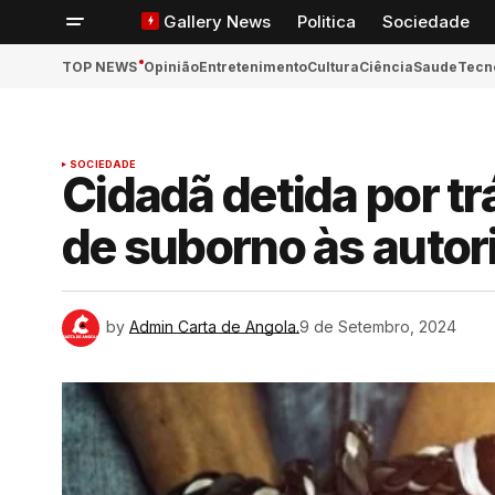
Gallery News
Politica
Sociedade
TOP NEWS
Opinião
Entretenimento
Cultura
Ciência
Saude
Tecn
SOCIEDADE
ook
Cidadã detida por tr
de suborno às auto
App
n
by
Admin Carta de Angola.
9 de Setembro, 2024
ger