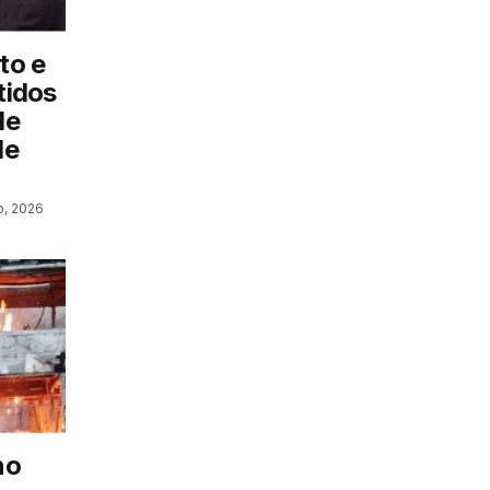
to e
tidos
de
de
o, 2026
no