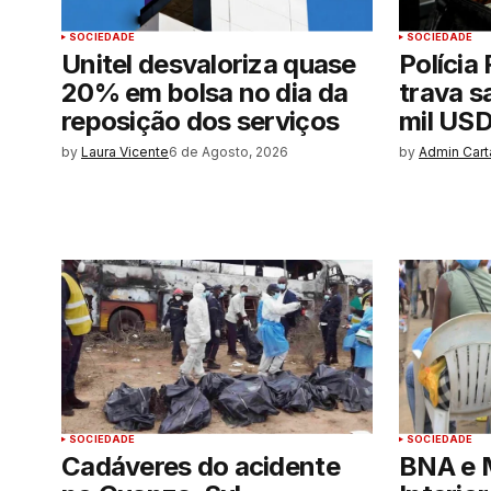
SOCIEDADE
SOCIEDADE
Unitel desvaloriza quase
Polícia
20% em bolsa no dia da
trava s
reposição dos serviços
mil USD
by
Laura Vicente
6 de Agosto, 2026
by
Admin Cart
SOCIEDADE
SOCIEDADE
Cadáveres do acidente
BNA e M