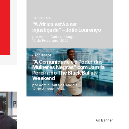
SOCIEDADE
“A África está a ser
injustiçada” – João Lourenço
por Admin Carta de Angola.
15 de Fevereiro, 2025
SOCIEDADE
“A Comunidade e o Poder das
Mulheres Negras” com Jamila
Pereira no The Black Ballad
Weekend
por Admin Carta de Angola.
12 de Agosto, 2024
Ad Banner