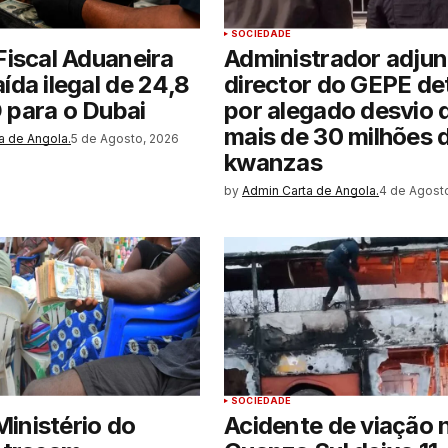
SOCIEDADE
 Fiscal Aduaneira
Administrador adjun
aída ilegal de 24,8
director do GEPE de
 para o Dubai
por alegado desvio 
mais de 30 milhões 
a de Angola.
5 de Agosto, 2026
kwanzas
by
Admin Carta de Angola.
4 de Agost
SOCIEDADE
inistério do
Acidente de viação 