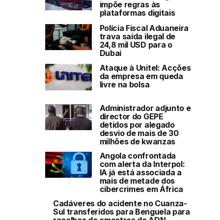
impõe regras às
plataformas digitais
Polícia Fiscal Aduaneira
trava saída ilegal de
24,8 mil USD para o
Dubai
Ataque à Unitel: Acções
da empresa em queda
livre na bolsa
Administrador adjunto e
director do GEPE
detidos por alegado
desvio de mais de 30
milhões de kwanzas
Angola confrontada
com alerta da Interpol:
IA já está associada a
mais de metade dos
cibercrimes em África
Cadáveres do acidente no Cuanza-
Sul transferidos para Benguela para
recolhas de amostras de ADN