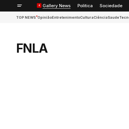
Gallery News
Politica
Sociedade
TOP NEWS
Opinião
Entretenimento
Cultura
Ciência
Saude
Tecn
FNLA
ook
App
n
ger