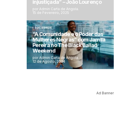
injustiçada” – João Lourenço
por Admin Carta de Angola.
15 de Fevereiro, 2025
SOCIEDADE
“A Comunidade e o Poder das
Mulheres Negras” com Jamila
Pereira no The Black Ballad
Weekend
por Admin Carta de Angola.
12 de Agosto, 2024
Ad Banner