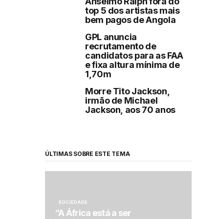
Anselmo Ralph fora do
top 5 dos artistas mais
bem pagos de Angola
GPL anuncia
recrutamento de
candidatos para as FAA
e fixa altura mínima de
1,70m
Morre Tito Jackson,
irmão de Michael
Jackson, aos 70 anos
ÚLTIMAS SOBRE ESTE TEMA
SOCIEDADE
“A África está a ser