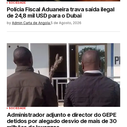
SOCIEDADE
Polícia Fiscal Aduaneira trava saída ilegal
de 24,8 mil USD para o Dubai
by
Admin Carta de Angola.
5 de Agosto, 2026
SOCIEDADE
Administrador adjunto e director do GEPE
detidos por alegado desvio de mais de 30