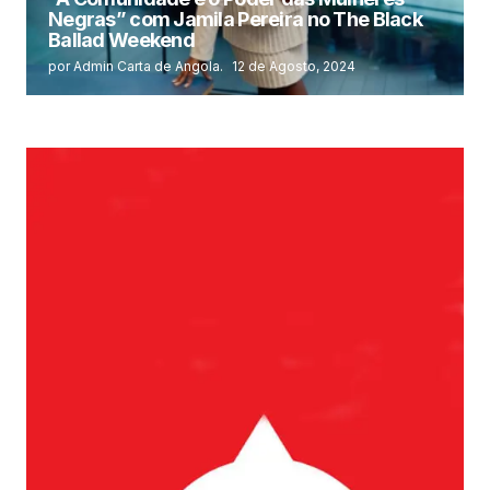
Negras” com Jamila Pereira no The Black
Ballad Weekend
por Admin Carta de Angola.
12 de Agosto, 2024