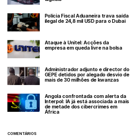
Polícia Fiscal Aduaneira trava saída
ilegal de 24,8 mil USD para o Dubai
Ataque à Unitel: Acções da
empresa em queda livre na bolsa
Administrador adjunto e director do
GEPE detidos por alegado desvio de
mais de 30 milhões de kwanzas
Angola confrontada com alerta da
Interpol: IA já está associada a mais
de metade dos cibercrimes em
África
COMENTÁRIOS