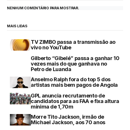
NENHUM COMENTÁRIO PARA MOSTRAR.
MAIS LIDAS
TV ZIMBO passa a transmissão ao
vivo no YouTube
Gilberto “Gibelé” passa a ganhar 10
vezes mais do que ganhava no
Petro de Luanda
Anselmo Ralph fora do top 5 dos
artistas mais bem pagos de Angola
GPL anuncia recrutamento de
candidatos para as FAA e fixa altura
mínima de 1,70m
Morre Tito Jackson, irmão de
Michael Jackson, aos 70 anos