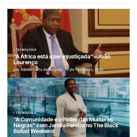
TECNOLOGIA
“A África está a ser injustiçada” – João
Lourenço
por Admin Carta de Angola.
15 de Fevereiro, 2025
TECNOLOGIA
“A Comunidade e o Poder das Mulheres
Negras” com Jamila Pereira no The Black
Ballad Weekend