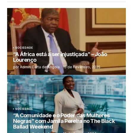
SOCIEDADE
“A África está a ser injustiçada” – João
Lourenço
por Admin Carta de Angola.
15 de Fevereiro, 2025
SOCIEDADE
“A Comunidade e o Poder das Mulheres
Negras” com Jamila Pereira no The Black
Ballad Weekend