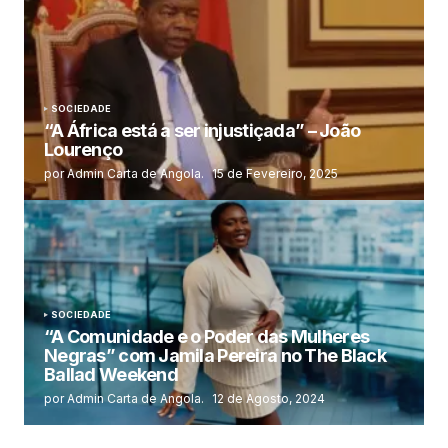
SOCIEDADE
“A África está a ser injustiçada” – João
Lourenço
por Admin Carta de Angola.
15 de Fevereiro, 2025
SOCIEDADE
“A Comunidade e o Poder das Mulheres
Negras” com Jamila Pereira no The Black
Ballad Weekend
por Admin Carta de Angola.
12 de Agosto, 2024