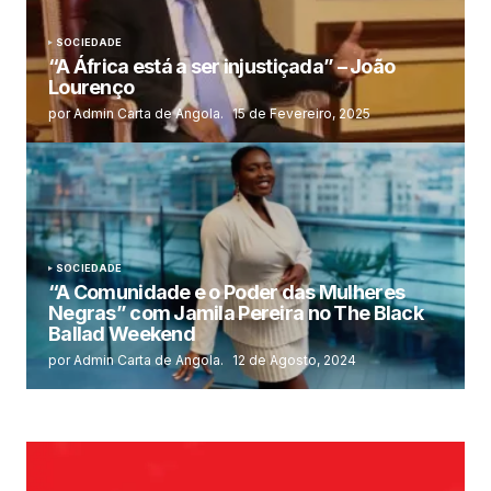
SOCIEDADE
“A África está a ser injustiçada” – João
Lourenço
por Admin Carta de Angola.
15 de Fevereiro, 2025
SOCIEDADE
“A Comunidade e o Poder das Mulheres
Negras” com Jamila Pereira no The Black
Ballad Weekend
por Admin Carta de Angola.
12 de Agosto, 2024