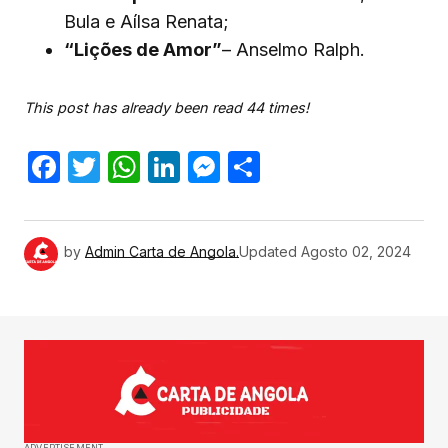
Bula e Aílsa Renata;
“Lições de Amor”
– Anselmo Ralph.
This post has already been read 44 times!
Facebook
Twitter
WhatsApp
LinkedIn
Messenger
Share
by
Admin Carta de Angola.
Updated
Agosto 02, 2024
ADVERTISEMENT