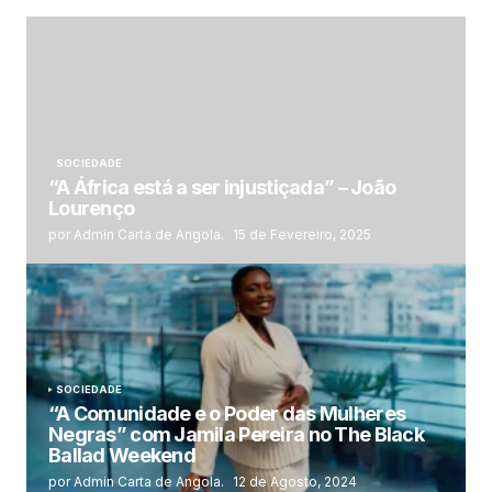
SOCIEDADE
“A África está a ser injustiçada” – João
Lourenço
por Admin Carta de Angola.
15 de Fevereiro, 2025
SOCIEDADE
“A Comunidade e o Poder das Mulheres
Negras” com Jamila Pereira no The Black
Ballad Weekend
por Admin Carta de Angola.
12 de Agosto, 2024