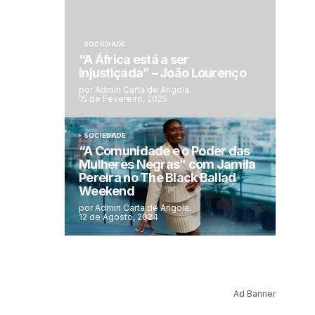
SOCIEDADE
“A África está a ser
injustiçada” – João Lourenço
por Admin Carta de Angola.
15 de Fevereiro, 2025
SOCIEDADE
“A Comunidade e o Poder das
Mulheres Negras” com Jamila
Pereira no The Black Ballad
Weekend
por Admin Carta de Angola.
12 de Agosto, 2024
Ad Banner