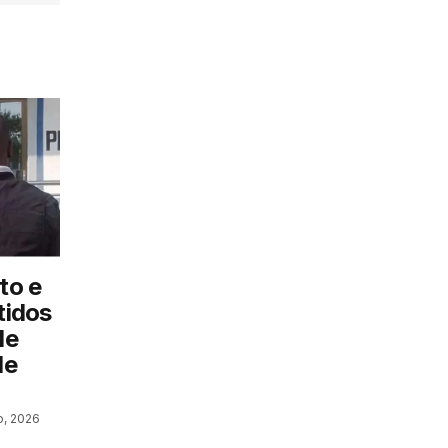
to e
tidos
de
de
o, 2026