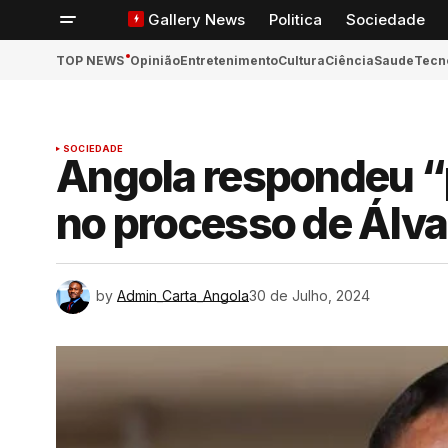
Gallery News
Politica
Sociedade
TOP NEWS
Opinião
Entretenimento
Cultura
Ciência
Saude
Tecn
SOCIEDADE
ook
Angola respondeu “
no processo de Álv
App
n
by
Admin_Carta_Angola
30 de Julho, 2024
ger