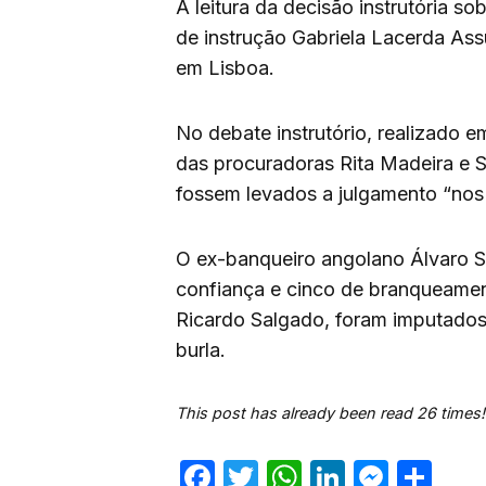
A leitura da decisão instrutória so
de instrução Gabriela Lacerda Assu
em Lisboa.
No debate instrutório, realizado e
das procuradoras Rita Madeira e S
fossem levados a julgamento “nos
O ex-banqueiro angolano Álvaro S
confiança e cinco de branqueament
Ricardo Salgado, foram imputados
burla.
This post has already been read 26 times!
Facebook
Twitter
WhatsApp
LinkedIn
Mess
Sh