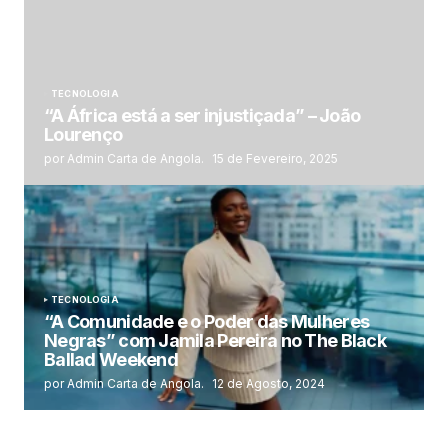
TECNOLOGIA
“A África está a ser injustiçada” – João
Lourenço
por Admin Carta de Angola.
15 de Fevereiro, 2025
TECNOLOGIA
“A Comunidade e o Poder das Mulheres
Negras” com Jamila Pereira no The Black
Ballad Weekend
por Admin Carta de Angola.
12 de Agosto, 2024