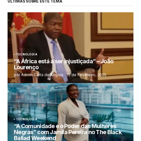
ÚLTIMAS SOBRE ESTE TEMA
TECNOLOGIA
“A África está a ser injustiçada” – João
Lourenço
por Admin Carta de Angola.
15 de Fevereiro, 2025
TECNOLOGIA
“A Comunidade e o Poder das Mulheres
Negras” com Jamila Pereira no The Black
Ballad Weekend