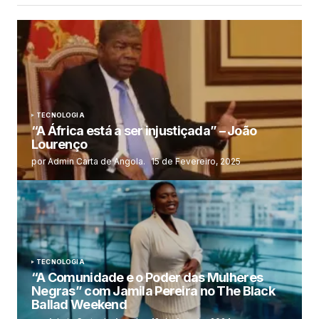
TECNOLOGIA
“A África está a ser injustiçada” – João
Lourenço
por Admin Carta de Angola.
15 de Fevereiro, 2025
TECNOLOGIA
“A Comunidade e o Poder das Mulheres
Negras” com Jamila Pereira no The Black
Ballad Weekend