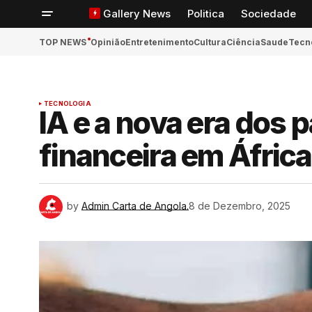
Gallery News
Politica
Sociedade
TOP NEWS
Opinião
Entretenimento
Cultura
Ciência
Saude
Tecn
TECNOLOGIA
ook
IA e a nova era dos
financeira em África
App
n
by
Admin Carta de Angola.
8 de Dezembro, 2025
ger