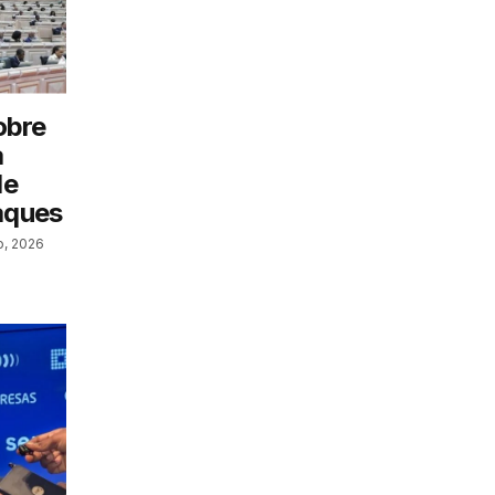
obre
a
de
aques
o, 2026