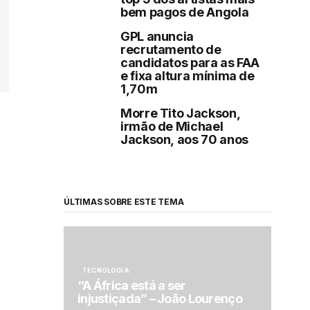
bem pagos de Angola
GPL anuncia
recrutamento de
candidatos para as FAA
e fixa altura mínima de
1,70m
Morre Tito Jackson,
irmão de Michael
Jackson, aos 70 anos
ÚLTIMAS SOBRE ESTE TEMA
TECNOLOGIA
“A África está a ser
injustiçada” – João Lourenço