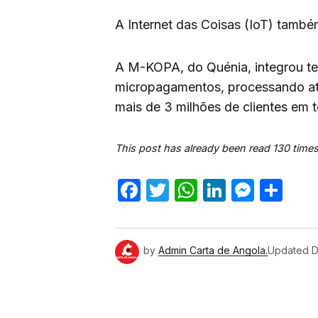
A Internet das Coisas (IoT) també
A M-KOPA, do Quénia, integrou tec
micropagamentos, processando a
mais de 3 milhões de clientes em 
This post has already been read 130 times
Facebook
Twitter
WhatsApp
LinkedIn
Mess
Sh
by
Admin Carta de Angola.
Updated
D