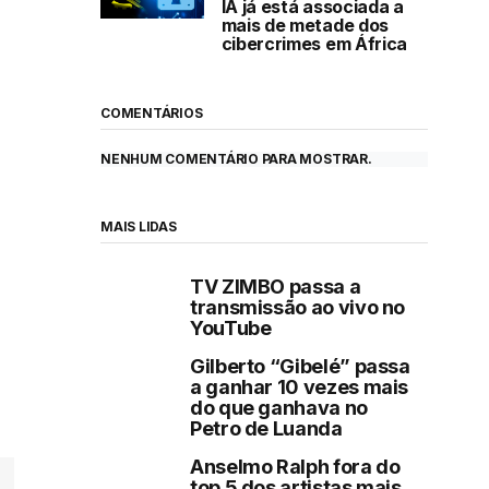
IA já está associada a
mais de metade dos
cibercrimes em África
COMENTÁRIOS
NENHUM COMENTÁRIO PARA MOSTRAR.
MAIS LIDAS
TV ZIMBO passa a
transmissão ao vivo no
YouTube
Gilberto “Gibelé” passa
a ganhar 10 vezes mais
do que ganhava no
Petro de Luanda
Anselmo Ralph fora do
top 5 dos artistas mais