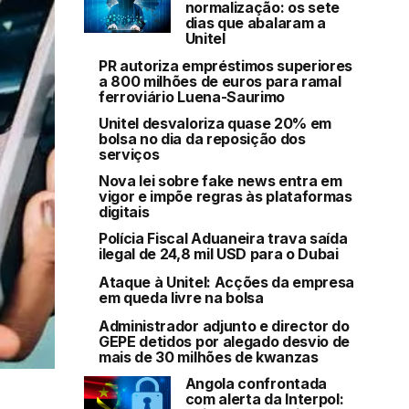
normalização: os sete
dias que abalaram a
Unitel
PR autoriza empréstimos superiores
a 800 milhões de euros para ramal
ferroviário Luena-Saurimo
Unitel desvaloriza quase 20% em
bolsa no dia da reposição dos
serviços
Nova lei sobre fake news entra em
vigor e impõe regras às plataformas
digitais
Polícia Fiscal Aduaneira trava saída
ilegal de 24,8 mil USD para o Dubai
Ataque à Unitel: Acções da empresa
em queda livre na bolsa
Administrador adjunto e director do
GEPE detidos por alegado desvio de
mais de 30 milhões de kwanzas
Angola confrontada
com alerta da Interpol: