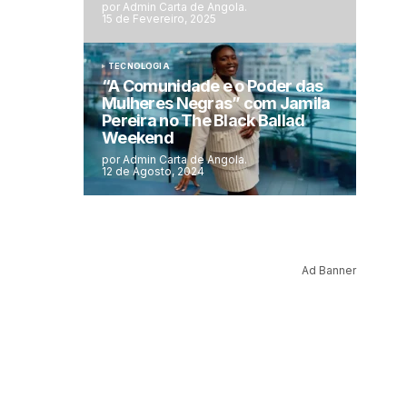
por Admin Carta de Angola.
15 de Fevereiro, 2025
TECNOLOGIA
“A Comunidade e o Poder das
Mulheres Negras” com Jamila
Pereira no The Black Ballad
Weekend
por Admin Carta de Angola.
12 de Agosto, 2024
Ad Banner