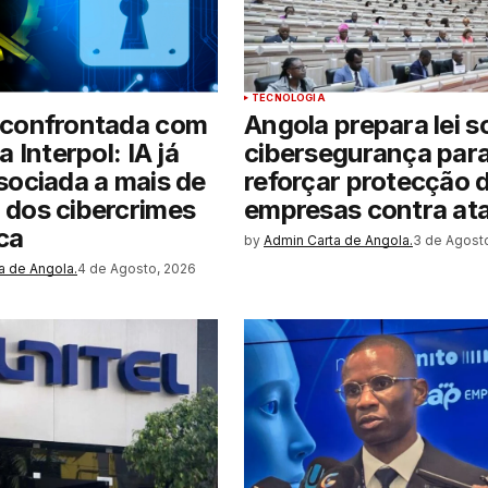
TECNOLOGIA
 confrontada com
Angola prepara lei s
a Interpol: IA já
cibersegurança par
sociada a mais de
reforçar protecção 
dos cibercrimes
empresas contra at
ca
by
Admin Carta de Angola.
3 de Agost
a de Angola.
4 de Agosto, 2026