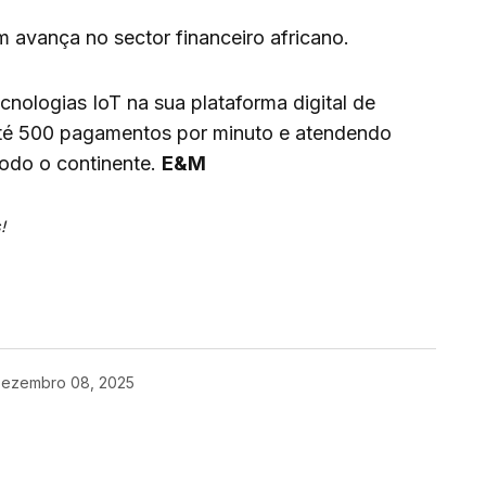
m avança no sector financeiro africano.
nologias IoT na sua plataforma digital de
té 500 pagamentos por minuto e atendendo
todo o continente.
E&M
!
enger
are
ezembro 08, 2025