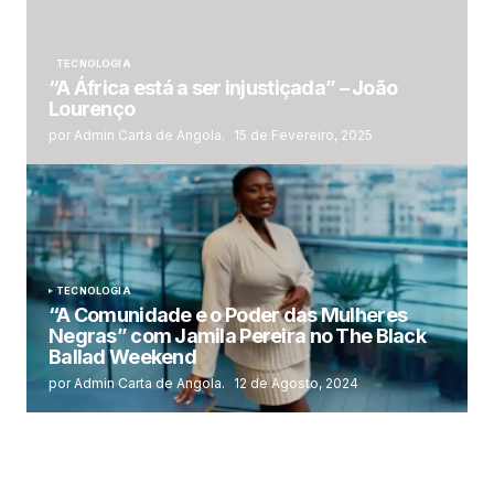
TECNOLOGIA
“A África está a ser injustiçada” – João
Lourenço
por Admin Carta de Angola.
15 de Fevereiro, 2025
TECNOLOGIA
“A Comunidade e o Poder das Mulheres
Negras” com Jamila Pereira no The Black
Ballad Weekend
por Admin Carta de Angola.
12 de Agosto, 2024