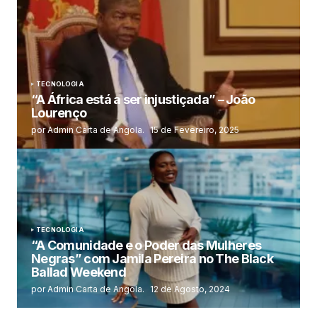
TECNOLOGIA
“A África está a ser injustiçada” – João
Lourenço
por Admin Carta de Angola.
15 de Fevereiro, 2025
TECNOLOGIA
“A Comunidade e o Poder das Mulheres
Negras” com Jamila Pereira no The Black
Ballad Weekend
por Admin Carta de Angola.
12 de Agosto, 2024