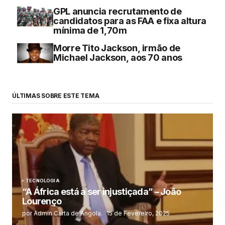
GPL anuncia recrutamento de
candidatos para as FAA e fixa altura
mínima de 1,70m
Morre Tito Jackson, irmão de
Michael Jackson, aos 70 anos
ÚLTIMAS SOBRE ESTE TEMA
TECNOLOGIA
“A África está a ser injustiçada” – João
Lourenço
por Admin Carta de Angola.
15 de Fevereiro, 2025