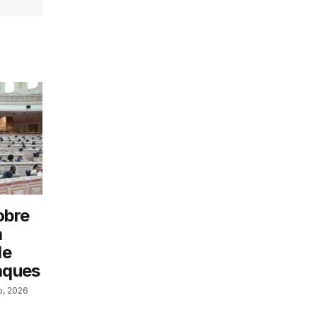
obre
a
de
aques
o, 2026