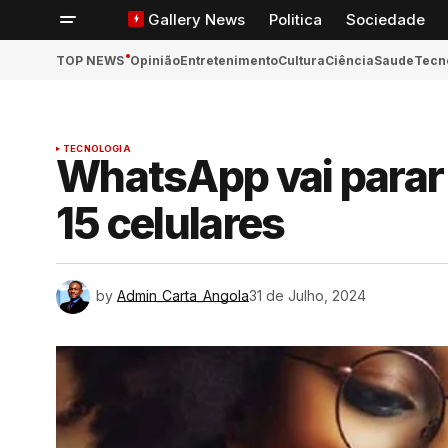
Gallery News
Politica
Sociedade
TOP NEWS
Opinião
Entretenimento
Cultura
Ciência
Saude
Tecn
TECNOLOGIA
ook
WhatsApp vai parar 
15 celulares
App
n
by
Admin_Carta_Angola
31 de Julho, 2024
ger