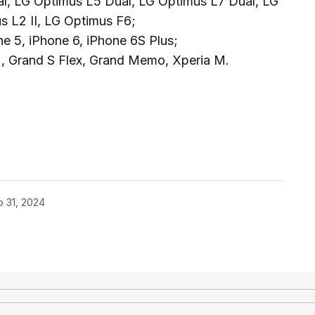
l, LG Optimus L5 Dual, LG Optimus L7 Dual, LG
 L2 II, LG Optimus F6;
e 5, iPhone 6, iPhone 6S Plus;
2, Grand S Flex, Grand Memo, Xperia M.
enger
are
o 31, 2024