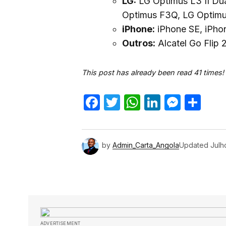
LG:
LG Optimus L3 II Dua
Optimus F3Q, LG Optimus
iPhone:
iPhone SE, iPhon
Outros:
Alcatel Go Flip 
This post has already been read 41 times!
Facebook
Twitter
WhatsApp
LinkedIn
Mess
Sh
by
Admin_Carta_Angola
Updated
Julh
ADVERTISEMENT