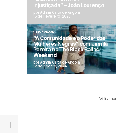
injustiçada” – João Lourenço
por Admin Carta de Angola.
15 de Fevereiro, 2025
TECNOLOGIA
“A Comunidade e o Poder das
Mulheres Negras” com Jamila
Pereira no The Black Ballad
Weekend
por Admin Carta de Angola.
12 de Agosto, 2024
Ad Banner