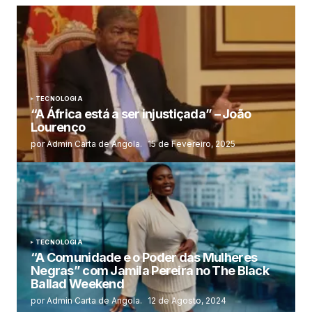
TECNOLOGIA
“A África está a ser injustiçada” – João
Lourenço
por Admin Carta de Angola.
15 de Fevereiro, 2025
TECNOLOGIA
“A Comunidade e o Poder das Mulheres
Negras” com Jamila Pereira no The Black
Ballad Weekend
por Admin Carta de Angola.
12 de Agosto, 2024