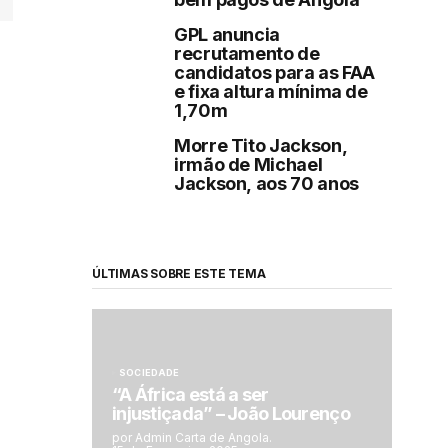
GPL anuncia
recrutamento de
candidatos para as FAA
e fixa altura mínima de
1,70m
Morre Tito Jackson,
irmão de Michael
Jackson, aos 70 anos
ÚLTIMAS SOBRE ESTE TEMA
SOCIEDADE
“A África está a ser
injustiçada” – João Lourenço
por Admin Carta de Angola.