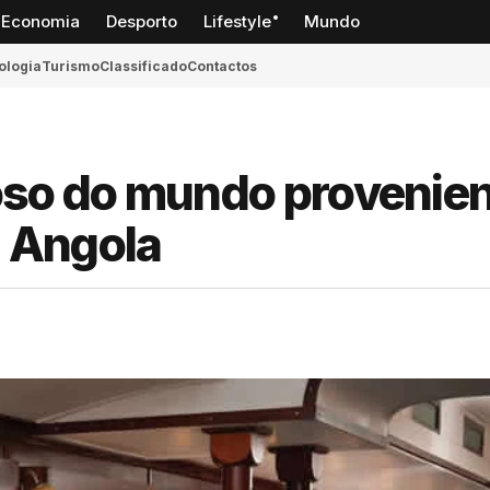
Economia
Desporto
Lifestyle
Mundo
ologia
Turismo
Classificado
Contactos
so do mundo provenie
m Angola