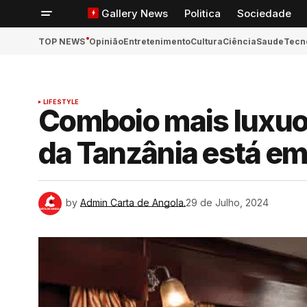
Gallery News
Politica
Sociedade
TOP NEWS
Opinião
Entretenimento
Cultura
Ciência
Saude
Tecn
LIFESTYLE
ook
Comboio mais luxuo
da Tanzânia está e
App
n
by
Admin Carta de Angola.
29 de Julho, 2024
ger