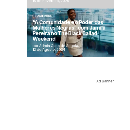
15 de Fevereiro, 2025
SOCIEDADE
“A Comunidade e o Poder das
Mulheres Negras” com Jamila
Pereira no The Black Ballad
Weekend
por Admin Carta de Angola.
12 de Agosto, 2024
Ad Banner