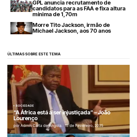
GPL anuncia recrutamento de
candidatos para as FAA e fixa altura
mínima de 1,70m
Morre Tito Jackson, irmão de
Michael Jackson, aos 70 anos
ÚLTIMAS SOBRE ESTE TEMA
SOCIEDADE
“A África está a ser injustiçada” – João
Lourenço
por Admin Carta de Angola.
15 de Fevereiro, 2025