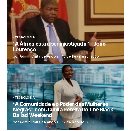
TECNOLOGIA
“A África está a ser injustiçada” – João
Lourenço
por Admin Carta de Angola.
15 de Fevereiro, 2025
TECNOLOGIA
“A Comunidade e o Poder das Mulheres
Negras” com Jamila Pereira no The Black
Ballad Weekend
por Admin Carta de Angola.
12 de Agosto, 2024