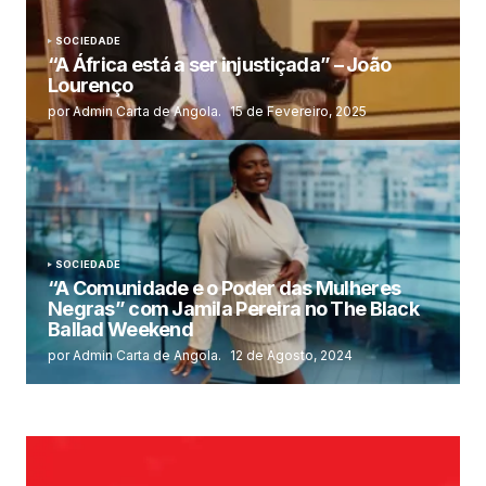
SOCIEDADE
“A África está a ser injustiçada” – João
Lourenço
por Admin Carta de Angola.
15 de Fevereiro, 2025
SOCIEDADE
“A Comunidade e o Poder das Mulheres
Negras” com Jamila Pereira no The Black
Ballad Weekend
por Admin Carta de Angola.
12 de Agosto, 2024