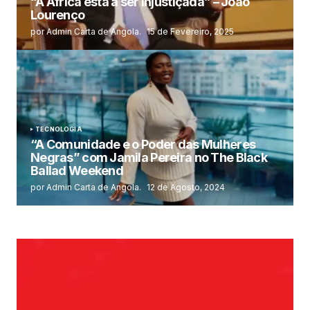
“A África está a ser injustiçada” – João
Lourenço
por Admin Carta de Angola.
15 de Fevereiro, 2025
TECNOLOGIA
“A Comunidade e o Poder das Mulheres
Negras” com Jamila Pereira no The Black
Ballad Weekend
por Admin Carta de Angola.
12 de Agosto, 2024