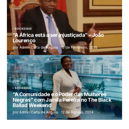
SOCIEDADE
“A África está a ser injustiçada” – João
Lourenço
por Admin Carta de Angola.
15 de Fevereiro, 2025
SOCIEDADE
“A Comunidade e o Poder das Mulheres
Negras” com Jamila Pereira no The Black
Ballad Weekend
por Admin Carta de Angola.
12 de Agosto, 2024