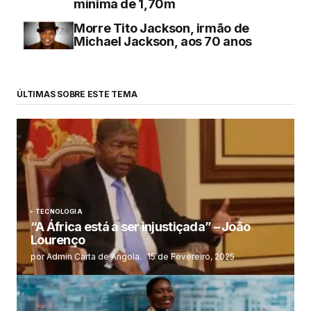
mínima de 1,70m
Morre Tito Jackson, irmão de
Michael Jackson, aos 70 anos
ÚLTIMAS SOBRE ESTE TEMA
TECNOLOGIA
“A África está a ser injustiçada” – João
Lourenço
por Admin Carta de Angola.
15 de Fevereiro, 2025