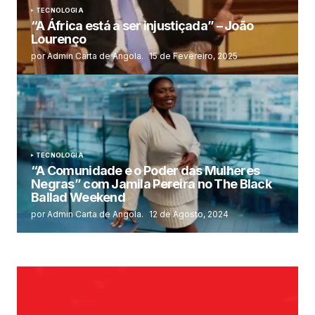
TECNOLOGIA
“A África está a ser injustiçada” – João
Lourenço
por Admin Carta de Angola.
15 de Fevereiro, 2025
TECNOLOGIA
“A Comunidade e o Poder das Mulheres
Negras” com Jamila Pereira no The Black
Ballad Weekend
por Admin Carta de Angola.
12 de Agosto, 2024