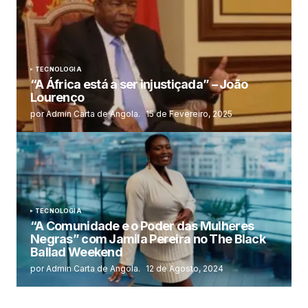
TECNOLOGIA
“A África está a ser injustiçada” – João
Lourenço
por Admin Carta de Angola.
15 de Fevereiro, 2025
TECNOLOGIA
“A Comunidade e o Poder das Mulheres
Negras” com Jamila Pereira no The Black
Ballad Weekend
por Admin Carta de Angola.
12 de Agosto, 2024