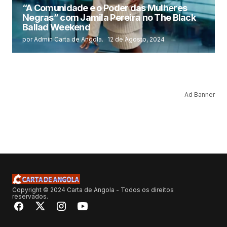
“A Comunidade e o Poder das Mulheres
Negras” com Jamila Pereira no The Black
Ballad Weekend
por Admin Carta de Angola.
12 de Agosto, 2024
Ad Banner
Copyright © 2024 Carta de Angola - Todos os direitos
reservados.