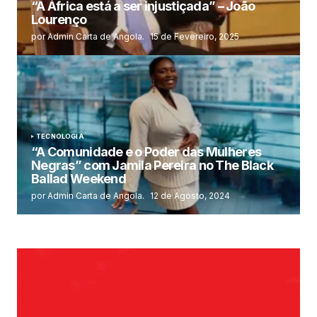
“A África está a ser injustiçada” – João
Lourenço
por Admin Carta de Angola.
15 de Fevereiro, 2025
TECNOLOGIA
“A Comunidade e o Poder das Mulheres
Negras” com Jamila Pereira no The Black
Ballad Weekend
por Admin Carta de Angola.
12 de Agosto, 2024