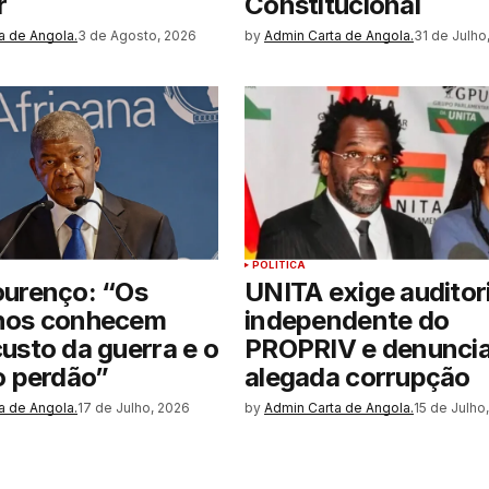
r
Constitucional
a de Angola.
3 de Agosto, 2026
by
Admin Carta de Angola.
31 de Julho
POLITICA
ourenço: “Os
UNITA exige auditor
nos conhecem
independente do
usto da guerra e o
PROPRIV e denunci
o perdão”
alegada corrupção
a de Angola.
17 de Julho, 2026
by
Admin Carta de Angola.
15 de Julho