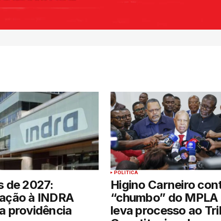
POLITICA
s de 2027:
Higino Carneiro con
cação à INDRA
“chumbo” do MPLA 
a providência
leva processo ao Tri