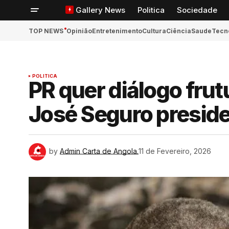
Gallery News
Politica
Sociedade
TOP NEWS
Opinião
Entretenimento
Cultura
Ciência
Saude
Tecn
POLITICA
ook
PR quer diálogo fru
José Seguro preside
App
n
by
Admin Carta de Angola.
11 de Fevereiro, 2026
ger