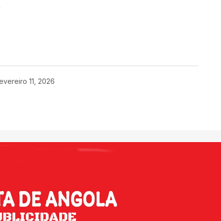
enger
are
evereiro 11, 2026