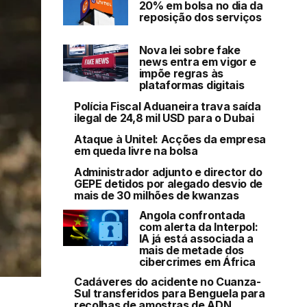
20% em bolsa no dia da
reposição dos serviços
Nova lei sobre fake
news entra em vigor e
impõe regras às
plataformas digitais
Polícia Fiscal Aduaneira trava saída
ilegal de 24,8 mil USD para o Dubai
Ataque à Unitel: Acções da empresa
em queda livre na bolsa
Administrador adjunto e director do
GEPE detidos por alegado desvio de
mais de 30 milhões de kwanzas
Angola confrontada
com alerta da Interpol:
IA já está associada a
mais de metade dos
cibercrimes em África
Cadáveres do acidente no Cuanza-
Sul transferidos para Benguela para
recolhas de amostras de ADN