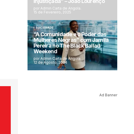
injustiçada” – João Lourenço
por Admin Carta de Angola.
15 de Fevereiro, 2025
SOCIEDADE
“A Comunidade e o Poder das
Mulheres Negras” com Jamila
Pereira no The Black Ballad
Weekend
por Admin Carta de Angola.
12 de Agosto, 2024
Ad Banner