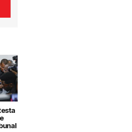
testa
e
bunal