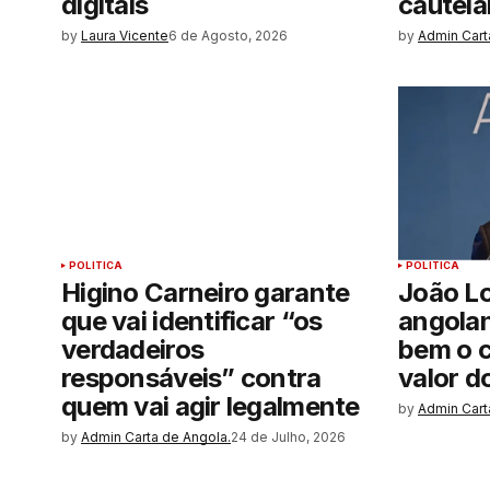
digitais
cautela
by
Laura Vicente
6 de Agosto, 2026
by
Admin Cart
POLITICA
POLITICA
Higino Carneiro garante
João L
que vai identificar “os
angola
verdadeiros
bem o c
responsáveis” contra
valor d
quem vai agir legalmente
by
Admin Cart
by
Admin Carta de Angola.
24 de Julho, 2026