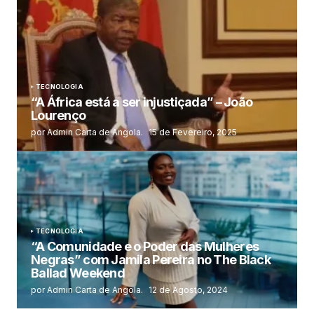
TECNOLOGIA
“A África está a ser injustiçada” – João
Lourenço
por Admin Carta de Angola.
15 de Fevereiro, 2025
TECNOLOGIA
“A Comunidade e o Poder das Mulheres
Negras” com Jamila Pereira no The Black
Ballad Weekend
por Admin Carta de Angola.
12 de Agosto, 2024