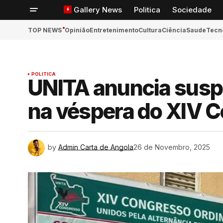
Gallery News
Politica
Sociedade
TOP NEWS
Opinião
Entretenimento
Cultura
Ciência
Saude
Tecn
POLITICA
ook
UNITA anuncia suspe
na véspera do XIV C
App
n
by
Admin Carta de Angola
26 de Novembro, 2025
ger