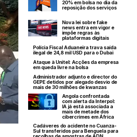
20% em bolsa no dia da
reposição dos serviços
Nova lei sobre fake
news entra em vigor e
impõe regras às
plataformas digitais
Polícia Fiscal Aduaneira trava saída
ilegal de 24,8 mil USD para o Dubai
Ataque à Unitel: Acções da empresa
em queda livre na bolsa
Administrador adjunto e director do
GEPE detidos por alegado desvio de
mais de 30 milhões de kwanzas
Angola confrontada
com alerta da Interpol:
IA já está associada a
mais de metade dos
cibercrimes em África
Cadáveres do acidente no Cuanza-
Sul transferidos para Benguela para
recolhas de amostras de ADN