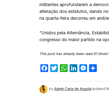
militantes aprofundarem a democra
alteração dos estatutos, dando no
na quarta-feira decorreu em ambie
“Unidos pela Alternância, Estabil
congresso do maior partido na op
This post has already been read 61 times!
Facebook
Twitter
WhatsApp
LinkedIn
Mess
Sh
by
Admin Carta de Angola
Updated
N