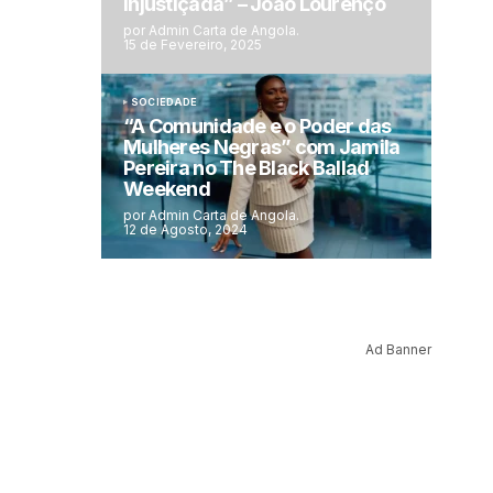
injustiçada” – João Lourenço
por Admin Carta de Angola.
15 de Fevereiro, 2025
SOCIEDADE
“A Comunidade e o Poder das
Mulheres Negras” com Jamila
Pereira no The Black Ballad
Weekend
por Admin Carta de Angola.
12 de Agosto, 2024
Ad Banner