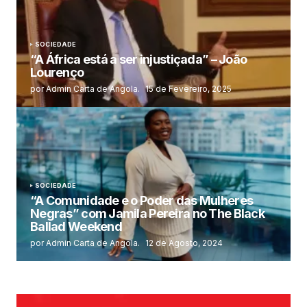
SOCIEDADE
“A África está a ser injustiçada” – João
Lourenço
por Admin Carta de Angola.
15 de Fevereiro, 2025
SOCIEDADE
“A Comunidade e o Poder das Mulheres
Negras” com Jamila Pereira no The Black
Ballad Weekend
por Admin Carta de Angola.
12 de Agosto, 2024