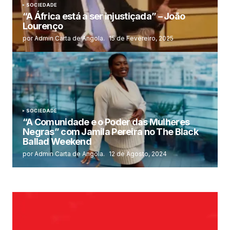
SOCIEDADE
“A África está a ser injustiçada” – João
Lourenço
por Admin Carta de Angola.
15 de Fevereiro, 2025
SOCIEDADE
“A Comunidade e o Poder das Mulheres
Negras” com Jamila Pereira no The Black
Ballad Weekend
por Admin Carta de Angola.
12 de Agosto, 2024