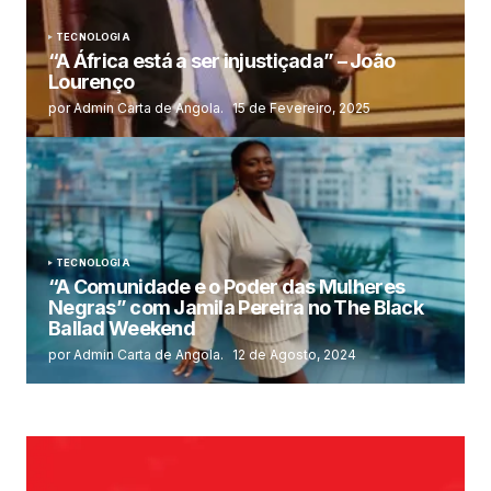
TECNOLOGIA
“A África está a ser injustiçada” – João
Lourenço
por Admin Carta de Angola.
15 de Fevereiro, 2025
TECNOLOGIA
“A Comunidade e o Poder das Mulheres
Negras” com Jamila Pereira no The Black
Ballad Weekend
por Admin Carta de Angola.
12 de Agosto, 2024