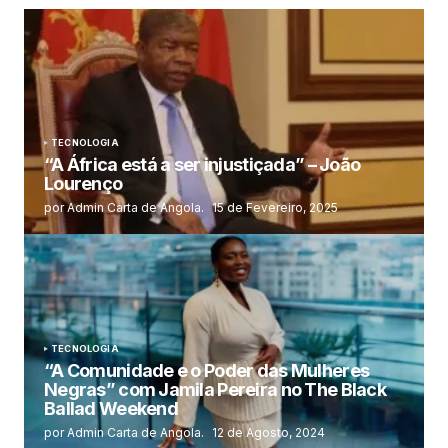
TECNOLOGIA
“A África está a ser injustiçada” – João
Lourenço
por Admin Carta de Angola.
15 de Fevereiro, 2025
TECNOLOGIA
“A Comunidade e o Poder das Mulheres
Negras” com Jamila Pereira no The Black
Ballad Weekend
por Admin Carta de Angola.
12 de Agosto, 2024