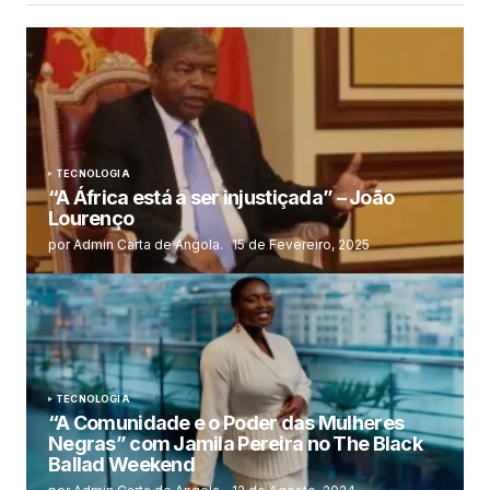
TECNOLOGIA
“A África está a ser injustiçada” – João
Lourenço
por Admin Carta de Angola.
15 de Fevereiro, 2025
TECNOLOGIA
“A Comunidade e o Poder das Mulheres
Negras” com Jamila Pereira no The Black
Ballad Weekend