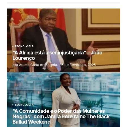
TECNOLOGIA
“A África está a ser injustiçada” – João
Lourenço
por Admin Carta de Angola.
15 de Fevereiro, 2025
TECNOLOGIA
“A Comunidade e o Poder das Mulheres
Negras” com Jamila Pereira no The Black
Ballad Weekend