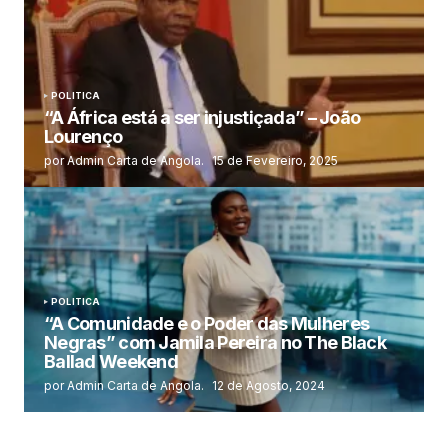
POLITICA
“A África está a ser injustiçada” – João
Lourenço
por Admin Carta de Angola.
15 de Fevereiro, 2025
POLITICA
“A Comunidade e o Poder das Mulheres
Negras” com Jamila Pereira no The Black
Ballad Weekend
por Admin Carta de Angola.
12 de Agosto, 2024