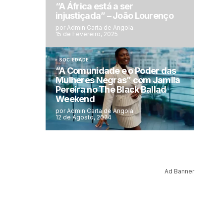
“A África está a ser
injustiçada” – João Lourenço
por Admin Carta de Angola.
15 de Fevereiro, 2025
SOCIEDADE
“A Comunidade e o Poder das
Mulheres Negras” com Jamila
Pereira no The Black Ballad
Weekend
por Admin Carta de Angola.
12 de Agosto, 2024
Ad Banner