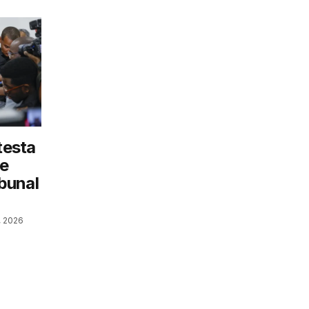
testa
e
bunal
, 2026