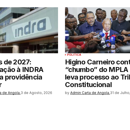
POLITICA
s de 2027:
Higino Carneiro con
cação à INDRA
“chumbo” do MPLA 
a providência
leva processo ao Tri
r
Constitucional
a de Angola.
3 de Agosto, 2026
by
Admin Carta de Angola.
31 de Julho