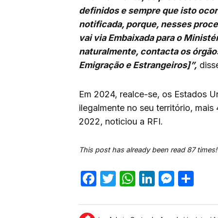
definidos e sempre que isto ocor
notificada, porque, nesses pro
vai via Embaixada para o Ministér
naturalmente, contacta os órgãos
Emigração e Estrangeiros]”,
diss
Em 2024, realce-se, os Estados U
ilegalmente no seu território, ma
2022, noticiou a RFI.
This post has already been read 87 times!
Facebook
Twitter
WhatsApp
LinkedIn
Mess
Sh