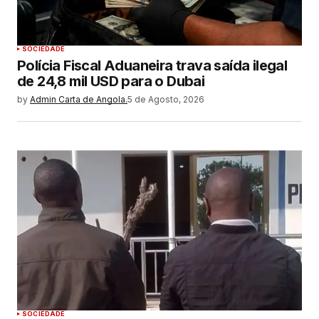
SOCIEDADE
Polícia Fiscal Aduaneira trava saída ilegal
de 24,8 mil USD para o Dubai
by
Admin Carta de Angola.
5 de Agosto, 2026
SOCIEDADE