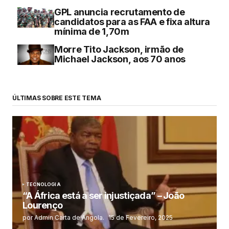
GPL anuncia recrutamento de
candidatos para as FAA e fixa altura
mínima de 1,70m
Morre Tito Jackson, irmão de
Michael Jackson, aos 70 anos
ÚLTIMAS SOBRE ESTE TEMA
TECNOLOGIA
“A África está a ser injustiçada” – João
Lourenço
por Admin Carta de Angola.
15 de Fevereiro, 2025