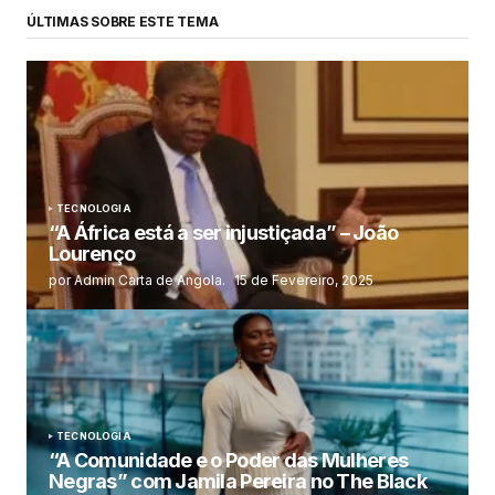
ÚLTIMAS SOBRE ESTE TEMA
TECNOLOGIA
“A África está a ser injustiçada” – João
Lourenço
por Admin Carta de Angola.
15 de Fevereiro, 2025
TECNOLOGIA
“A Comunidade e o Poder das Mulheres
Negras” com Jamila Pereira no The Black