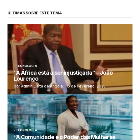
ÚLTIMAS SOBRE ESTE TEMA
TECNOLOGIA
“A África está a ser injustiçada” – João
Lourenço
por Admin Carta de Angola.
15 de Fevereiro, 2025
TECNOLOGIA
“A Comunidade e o Poder das Mulheres